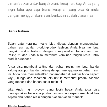
dimanfaatkan untuk banyak bisnis kerajinan. Bagi Anda yang
ingin tahu apa saja bisnis kerajinan yang bisa di mulai
dengan menggunakan resin, berikut ini adalah ulasannya :
Bisnis fashion
Salah satu kerajinan yang bisa dibuat dengan menggunakan 
bahan resin adalah produk-produk fashion. Anda bisa membuat 
banyak produk fashion dengan menggunakan bahan resin ini. 
Paling mudah Anda bisa membuat kerajinan tangan resin untuk 
produk aksesoris.
Anda bisa membuat anting dari bahan resin, membuat bandul 
kalung ataupun bandul gelang dengan menggunakan bahan resin 
ini. Anda bisa memanfaatkan bahan-bahan di sekitar Anda seperti 
kayu, bunga dan tanaman lain untuk membuat produk fashion 
yang menarik dari bahan dasar resin ini.
Jika Anda ingin proyek yang lebih besar Anda juga bisa 
menggunakan beberapa produk fashion lain seperti membuat hak 
sepatu dari bahan resin dengan hiasan-hiasan menarik.
Bisnis furniture