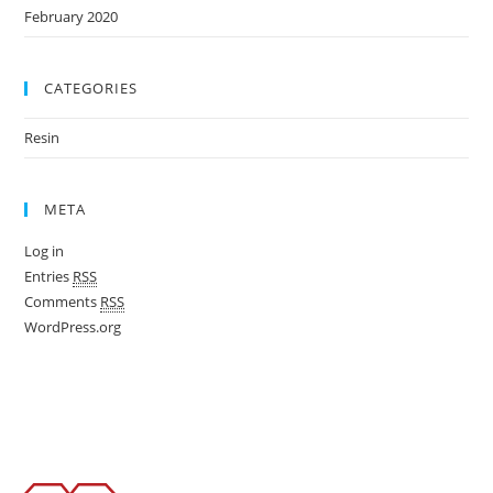
February 2020
CATEGORIES
Resin
META
Log in
Entries
RSS
Comments
RSS
WordPress.org