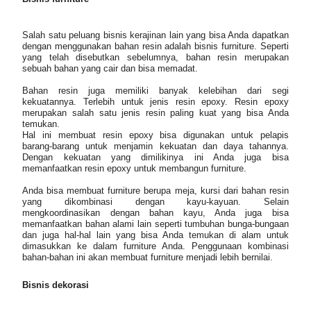
Salah satu peluang bisnis kerajinan lain yang bisa Anda dapatkan 
dengan menggunakan bahan resin adalah bisnis furniture. Seperti 
yang telah disebutkan sebelumnya, bahan resin merupakan 
sebuah bahan yang cair dan bisa memadat.
Bahan resin juga memiliki banyak kelebihan dari segi 
kekuatannya. Terlebih untuk jenis resin epoxy. Resin epoxy 
merupakan salah satu jenis resin paling kuat yang bisa Anda 
temukan. 
Hal ini membuat resin epoxy bisa digunakan untuk pelapis 
barang-barang untuk menjamin kekuatan dan daya tahannya. 
Dengan kekuatan yang dimilikinya ini Anda juga bisa 
memanfaatkan resin epoxy untuk membangun furniture.
Anda bisa membuat furniture berupa meja, kursi dari bahan resin 
yang dikombinasi dengan kayu-kayuan. Selain 
mengkoordinasikan dengan bahan kayu, Anda juga bisa 
memanfaatkan bahan alami lain seperti tumbuhan bunga-bungaan 
dan juga hal-hal lain yang bisa Anda temukan di alam untuk 
dimasukkan ke dalam furniture Anda. Penggunaan kombinasi 
bahan-bahan ini akan membuat furniture menjadi lebih bernilai.
Bisnis dekorasi